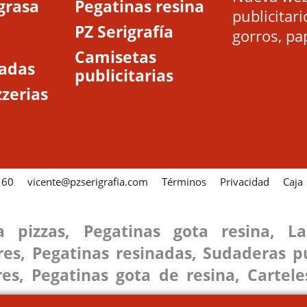
grasa
Pegatinas resina
publicitari
PZ Serigrafía
gorros, pap
Camisetas
zadas
publicitarias
zerias
 60
vicente@pzserigrafia.com
Términos
Privacidad
Caja
a pizzas
,
Pegatinas gota resina
,
L
res
, P
egatinas resinadas
,
S
udaderas pu
res
,
P
egatinas gota de resina
,
Cartele