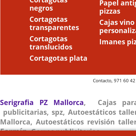
Papel anti
negros
pizzas
Cortagotas
Cajas vino
transparentes
personali
Cortagotas
Imanes piz
translucidos
Cortagotas plata
Contacto, 971 60 42
Serigrafia PZ Mallorca
,
Cajas par
publicitarias
,
spz
,
Autoestáticos talle
Mallorca
,
Autoestáticos revisión talle
Fermín
,
G
orras publicitarias