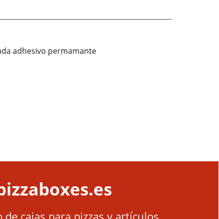
illada adhesivo permamante
izzaboxes.es
de cajas para pizzas y artículos