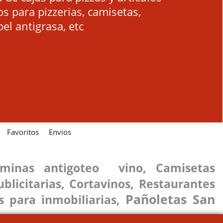
os para pizzerias, camisetas,
el antigrasa, etc
Favoritos
Envios
aminas antigoteo vino
,
C
amisetas
blicitarias
,
C
ortavinos
,
R
estaurantes
Pañoletas San
s para inmobiliarias
,